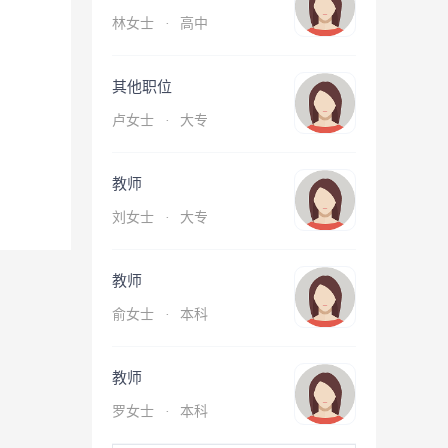
林女士
·
高中
其他职位
卢女士
·
大专
教师
刘女士
·
大专
教师
俞女士
·
本科
教师
罗女士
·
本科