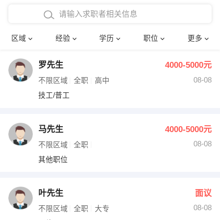
在校学生工作经验
本科
行政后勤
建筑装潢
确定
区域
经验
学历
职位
更多
三年以上工作经验
硕士
销售岗位
教师
罗先生
4000-5000元
四年以上工作经验
博士
文员
护士
08-08
不限区域
全职
高中
五年以上工作经验
财务会计
传单派发
技工/普工
十年以上工作经验
超市零售
促销导购
马先生
4000-5000元
网络IT
保健按摩
08-08
不限区域
全职
其他职位
快递员
前台接待
收银员
技术员/工程师
叶先生
面议
08-08
水电/机修
部门经理
不限区域
全职
大专