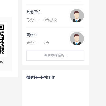
其他职位
马先生
·
中专/技校
网络/IT
叶先生
·
大专
查看更多简历
息
微信扫一扫找工作