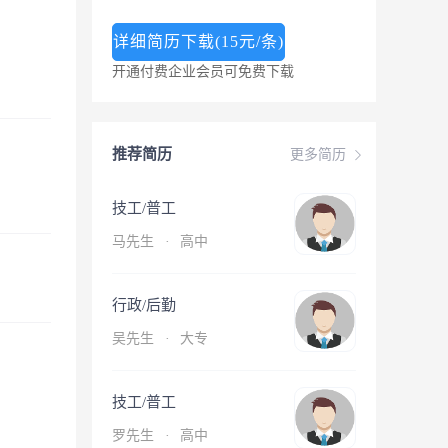
详细简历下载(15元/条)
开通付费企业会员可免费下载
推荐简历
更多简历
技工/普工
马先生
·
高中
行政/后勤
吴先生
·
大专
技工/普工
罗先生
·
高中