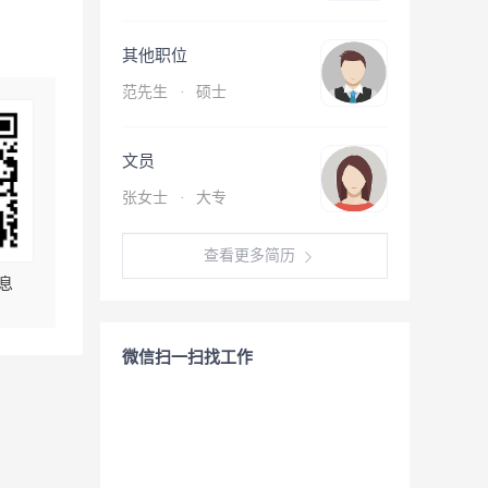
其他职位
范先生
·
硕士
文员
张女士
·
大专
查看更多简历
息
微信扫一扫找工作